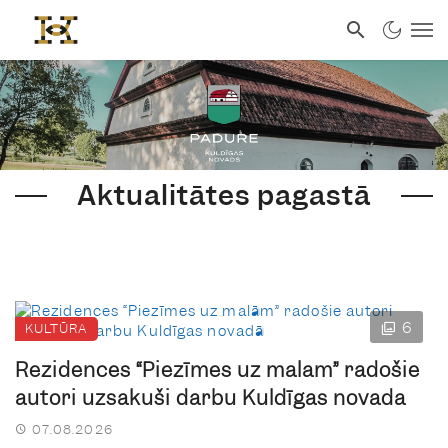
Aktualitātes pagastā
6
KULTŪRA
Rezidences “Piezīmes uz malām” radošie
autori uzsākuši darbu Kuldīgas novadā
07.08.2026