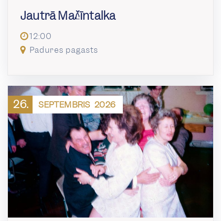
Jautrā Mašīntalka
12:00
Padures pagasts
26.
SEPTEMBRIS
2026