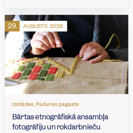
29.
AUGUSTS
2026
Izstādes, Padures pagasts
Bārtas etnogrāfiskā ansambļa
fotogrāfiju un rokdarbnieču