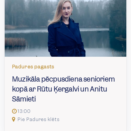
Padures pagasts
Muzikāla pēcpusdiena senioriem
kopā ar Rūtu Ķergalvi un Anitu
Sāmieti
13:00
Pie Padures klēts