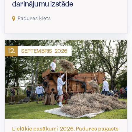
darinājumu izstāde
Padures klēts
12.
SEPTEMBRIS
2026
Lielākie pasākumi 2026, Padures pagasts