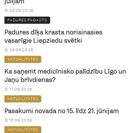
jūlijam
29.06.2026
PADURES PAGASTS
Padures dīķa krastā norisināsies
vasarīgie Liepziedu svētki
26.06.2026
AKTUALITĀTES
Kā saņemt medicīnisko palīdzību Līgo un
Jāņu brīvdienās?
17.06.2026
AKTUALITĀTES
Pasākumi novadā no 15. līdz 21. jūnijam
15.06.2026
AKTUALITĀTES